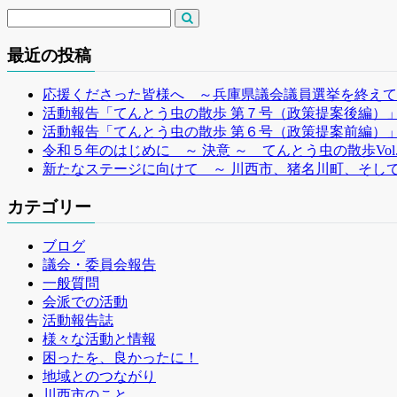
最近の投稿
応援くださった皆様へ ～兵庫県議会議員選挙を終えて
活動報告「てんとう虫の散歩 第７号（政策提案後編）
活動報告「てんとう虫の散歩 第６号（政策提案前編）
令和５年のはじめに ～ 決意 ～ てんとう虫の散歩Vol
新たなステージに向けて ～ 川西市、猪名川町、そして
カテゴリー
ブログ
議会・委員会報告
一般質問
会派での活動
活動報告誌
様々な活動と情報
困ったを、良かったに！
地域とのつながり
川西市のこと