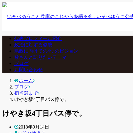
代表プロフィール紹介
政治に対する姿勢
県政に向けての4つのビジョン
皆さんと語りたいテーマ
ブログ
お問い合わせ
ホーム
ブログ
初当選まで
けやき坂4丁目バス停で。
けやき坂4丁目バス停で。
2018年9月14日