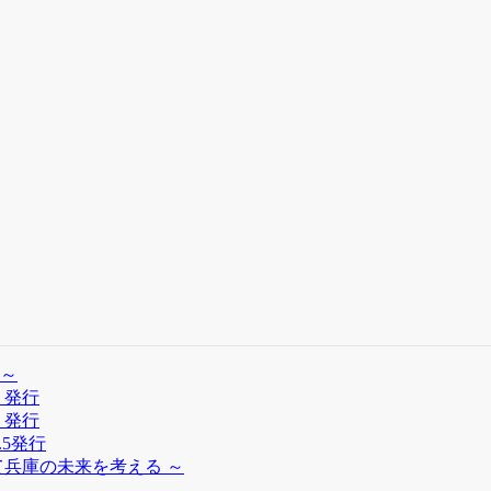
～
」発行
」発行
.5発行
兵庫の未来を考える ～