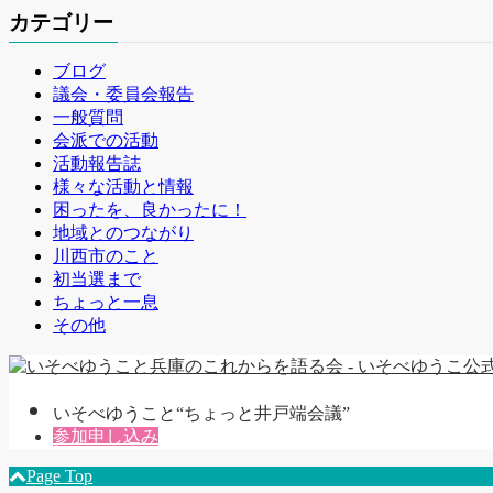
カテゴリー
ブログ
議会・委員会報告
一般質問
会派での活動
活動報告誌
様々な活動と情報
困ったを、良かったに！
地域とのつながり
川西市のこと
初当選まで
ちょっと一息
その他
いそべゆうこと“ちょっと井戸端会議”
参加申し込み
Page Top