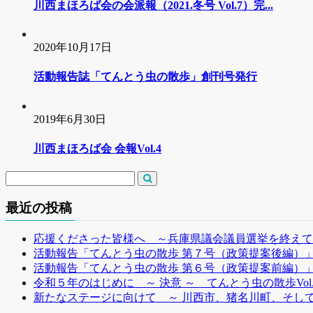
川西まほろば会の会派報（2021.冬号 Vol.7）完...
2020年10月17日
活動報告誌「てんとう虫の散歩」創刊号発行
2019年6月30日
川西まほろば会 会報Vol.4
最近の投稿
応援くださった皆様へ ～兵庫県議会議員選挙を終えて
活動報告「てんとう虫の散歩 第７号（政策提案後編）
活動報告「てんとう虫の散歩 第６号（政策提案前編）
令和５年のはじめに ～ 決意 ～ てんとう虫の散歩Vol
新たなステージに向けて ～ 川西市、猪名川町、そして