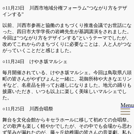
○11月23日 川西市地域分権フォーラム”つながり方をデザ
インする”
以前、川西市参画と協働のまちづくり推進会議でお世話にな
った、四日市大学学長の岩﨑先生が基調講演をされました。
今回は”つながり方をデザインする”というテーマでしたが、
改めてこれからのまちづくりに必要なことは、人と人がつな
がっていくことだと感じました。
○11月24日 けやき坂マルシェ
毎月開催されている、けやき坂マルシェ。今回は鳥取県八頭
町の皆さんがやずぴょんと一緒に、花御所柿や大きなエリン
ギなど、名産品を持ってお越しになりました。地元の踊りも
披露いただき、いつも以上に楽しく美味しいマルシェでし
た。
Menu
○11月25日 川西合唱祭
舞台を文化会館からキセラホールに移して初めての合唱祭。
どの歌声も楽しく軽やかでしたが、その中でも会場から思わ
ず笑みが漏れたのが、藤ヶ丘幼稚園の皆さんの音楽劇。私も