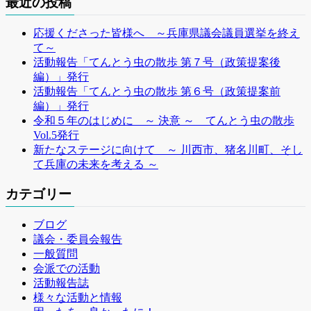
最近の投稿
応援くださった皆様へ ～兵庫県議会議員選挙を終え
て～
活動報告「てんとう虫の散歩 第７号（政策提案後
編）」発行
活動報告「てんとう虫の散歩 第６号（政策提案前
編）」発行
令和５年のはじめに ～ 決意 ～ てんとう虫の散歩
Vol.5発行
新たなステージに向けて ～ 川西市、猪名川町、そし
て兵庫の未来を考える ～
カテゴリー
ブログ
議会・委員会報告
一般質問
会派での活動
活動報告誌
様々な活動と情報