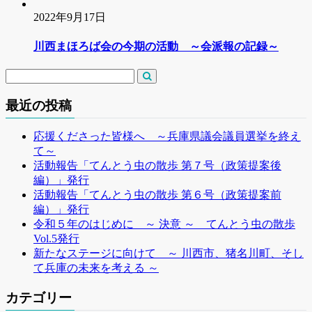
2022年9月17日
川西まほろば会の今期の活動 ～会派報の記録～
最近の投稿
応援くださった皆様へ ～兵庫県議会議員選挙を終え
て～
活動報告「てんとう虫の散歩 第７号（政策提案後
編）」発行
活動報告「てんとう虫の散歩 第６号（政策提案前
編）」発行
令和５年のはじめに ～ 決意 ～ てんとう虫の散歩
Vol.5発行
新たなステージに向けて ～ 川西市、猪名川町、そし
て兵庫の未来を考える ～
カテゴリー