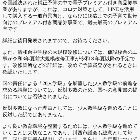
今回議決された補正予算の中で電子プレミアム付き商品券事
業がありますが、これは、コロナ対策として、LINEを活用
して購入する一般市民向け、ならびに18歳までの子育て世帯
向けのプレミアム付き商品券事業で、過去最高のプレミアム
率です！
詳細は後日発表されますので、お待ちください。
また、清和台中学校の大規模改修については、仮設校舎の工
事が令和3年夏前大規模改修工事が令和３年夏以降の予定で
す。改修箇所などの詳細は、改めて予算審査がされるときに
確認いたします。
国の責任による「20人学級」を展望した少人数学級の前進を
求める請願については、反対多数のため、国への意見書の提
出については否決されました。
反対多数になった理由としては、少人数学級を進めることに
反対した訳ではありません。
より良い教育環境を整備するためには、小人数学級を進めて
いくことは大切なことであり、川西市議会も総意として毎
年、国に意見書を提出しています。さらに、今年度について