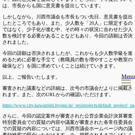
は、市長からも国に意見書を提出しています。
しかしながら、川西市議会も市長もつい先日、意見書を提出
したところでもあり、また、少人数を「20人」に限定するの
ではなく、少子化が進む中、その時々の状況に合わせた少人
数を検討する必要があることなどもあり、今回の請願は否決
されました。
今回の請願は否決されましたが、これからも少人数学級を進
めるために必要な手立て（教職員の数を増やすことや教室の
確保など）を国に求めていくことは続けていきます。
Menu
以上、ご報告いたします。
審査された議案などの詳細は、次号の市議会だよりに掲載さ
れます。また、次のURLからの確認いただけます。
https://www.city.kawanishi.hyogo.jp/_res/projects/default_project/
さらに、今回の認定案件が審査された公営企業会計決算審査
特別委員会での質疑の内容や議案が審査された各常任委員会
での質疑の内容については、川西市議会ホームページ内の議
事録検索で照会いただけます。※ 掲載されるまでしばらく