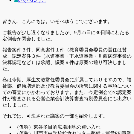
いそべゆうこ
皆さん、こんにちは。いそべゆうこでございます。
ご報告が少し遅くなりましたが、9月25日に30日間にわたる
定例会が閉会しました。
報告案件３件、同意案件１件（教育委員会委員の選任は賛
成、認定案件３件（水道事業・下水道事業・川西病院事業の
決算認定など）は承認、議案９件は原案の通り可決しまし
た。
私は今期、厚生文教常任委員会に所属しておりますので、
福
祉部、健康増進部及び教育委員会の所管に関する事項につい
ての審査にかかわっております。また、
今定例会での認定案
件が審査される公営企業会計決算審査特別委員会にも出席い
たしました。
それでは、可決された議案の一部を紹介します。
（仮称）東谷多目的広場用地の買い入れ
（仮称）川西市中学校給食センター整備・運営PFI事業