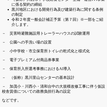
に係る契約の締結
黒川地区における開発行為及び建築行為に関する条例
の制定
令和２年度一般会計補正予算（第７回）※一部をご紹
介します。
－ 災害時避難施設用トレーラーハウスの試験運用
－ 公園への手洗い場の設置
－ 小中学校・市立保育所トイレの乾式化と様式化
－ 電子プレミアム付商品券事業
－ 保育所入所選考事務におけるAI導入
－ （仮称）黒川里山センターの基本設計
－ 加茂小・川西小・清和台中の大規模改修工事に伴う仮設
校舎賃借に
ついての政務負担行為の設定
などです。