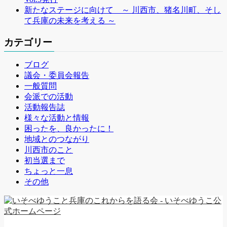
新たなステージに向けて ～ 川西市、猪名川町、そし
て兵庫の未来を考える ～
カテゴリー
ブログ
議会・委員会報告
一般質問
会派での活動
活動報告誌
様々な活動と情報
困ったを、良かったに！
地域とのつながり
川西市のこと
初当選まで
ちょっと一息
その他