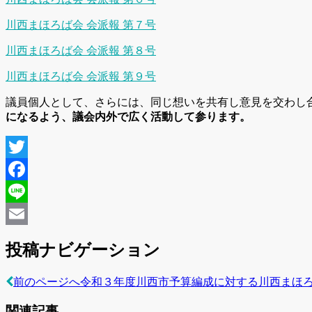
川西まほろば会 会派報 第７号
川西まほろば会 会派報 第８号
川西まほろば会 会派報 第９号
議員個人として、さらには、同じ想いを共有し意見を交わし
になるよう、議会内外で広く活動して参ります。
投稿ナビゲーション
前のページへ
令和３年度川西市予算編成に対する川西まほ
関連記事