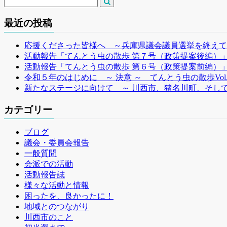
最近の投稿
応援くださった皆様へ ～兵庫県議会議員選挙を終えて
活動報告「てんとう虫の散歩 第７号（政策提案後編）
活動報告「てんとう虫の散歩 第６号（政策提案前編）
令和５年のはじめに ～ 決意 ～ てんとう虫の散歩Vol
新たなステージに向けて ～ 川西市、猪名川町、そして
カテゴリー
ブログ
議会・委員会報告
一般質問
会派での活動
活動報告誌
様々な活動と情報
困ったを、良かったに！
地域とのつながり
川西市のこと