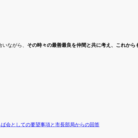
合いながら、
その時々の最善最良を仲間と共に考え、これから
Twitter
Facebook
Line
Email
ろば会としての要望事項と市長部局からの回答