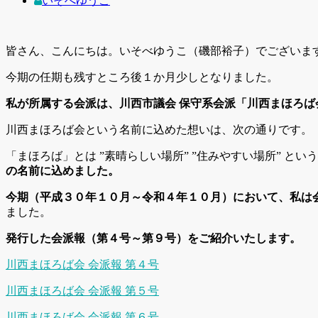
いそべゆうこ
皆さん、こんにちは。いそべゆうこ（磯部裕子）でございま
今期の任期も残すところ後１か月少しとなりました。
私が所属する会派は、川西市議会 保守系会派「川西まほろば
川西まほろば会という名前に込めた想いは、次の通りです。
「まほろば」とは ”素晴らしい場所” ”住みやすい場所” とい
の名前に込めました。
今期（平成３０年１０月～令和４年１０月）において、私は
ました。
発行した会派報（第４号～第９号）をご紹介いたします。
川西まほろば会 会派報 第４号
川西まほろば会 会派報 第５号
川西まほろば会 会派報 第６号