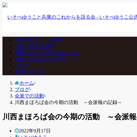
代表プロフィール紹介
政治に対する姿勢
県政に向けての4つのビジョン
皆さんと語りたいテーマ
ブログ
お問い合わせ
ホーム
ブログ
会派での活動
川西まほろば会の今期の活動 ～会派報の記録～
川西まほろば会の今期の活動 ～会派報
2022年9月17日