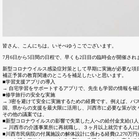
皆さん、こんにちは。いそべゆうこでございます。
7月6日から5日間の日程で、早くも2日目の臨時会が開催され
新型コロナウイルス感染症対策として早期に実施が必要な項目
補正予算の教育関連のところを補足したいと思います。
■学習支援アプリの導入
→ 自宅学習をサポートするアプリで、先生も学習の情報を
■修学旅行の安全な実施
→ 3密を避けて安全に実施するための経費です。例えば、バ
国、県からの支援を最大限に活用し、川西市に必要な策が次
その他の議案では、
■新型コロナウイルスの影響で失業した人への給付金支給(1人1
→ 川西市の介護事業所に再就職し、３ヶ月以上就労する人に
■川西市民病院の付属施設の解体設計に係わる経費(2,270万円)