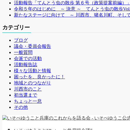
活動報告「てんとう虫の散歩 第６号（政策提案前編）
令和５年のはじめに ～ 決意 ～ てんとう虫の散歩Vol
新たなステージに向けて ～ 川西市、猪名川町、そして
カテゴリー
ブログ
議会・委員会報告
一般質問
会派での活動
活動報告誌
様々な活動と情報
困ったを、良かったに！
地域とのつながり
川西市のこと
初当選まで
ちょっと一息
その他