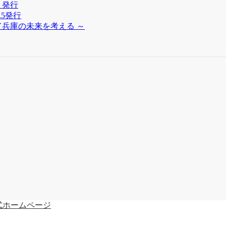
」発行
.5発行
兵庫の未来を考える ～